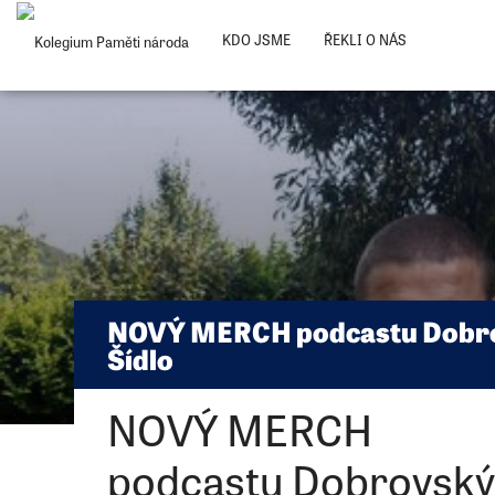
Posunout
k
KDO JSME
ŘEKLI O NÁS
obsahu
NOVÝ MERCH podcastu Dobr
Šídlo
NOVÝ MERCH
podcastu Dobrovský