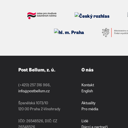
Post Bellum, z. ú.
O nás
(+420) 257 316 966,
Kontakt
info@postbellum.cz
English
Španělská 1073/10
Aktuality
120 00 Praha 2-Vinohrady
Pro média
IČO: 26548526, DIČ: CZ
Lidé
26548526
Dárci a partneři