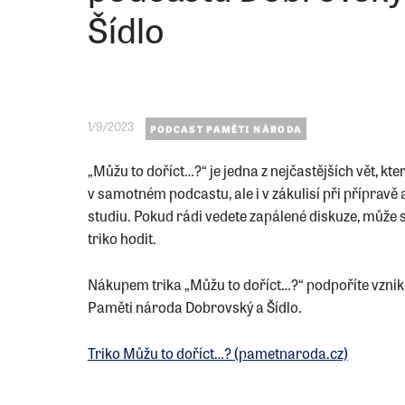
Šídlo
1/9/2023
PODCAST PAMĚTI NÁRODA
„Můžu to doříct…?“ je jedna z nejčastějších vět, kte
v samotném podcastu, ale i v zákulisí při přípravě 
studiu. Pokud rádi vedete zapálené diskuze, může
triko hodit.
Nákupem trika „Můžu to doříct…?“ podpoříte vzni
Paměti národa Dobrovský a Šídlo.
Triko Můžu to doříct…? (pametnaroda.cz)