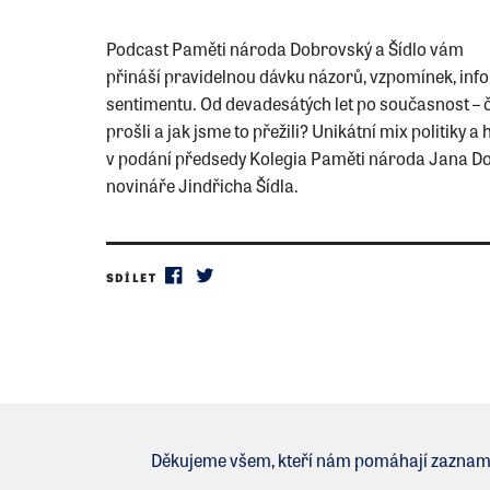
Podcast Paměti národa Dobrovský a Šídlo vám
přináší pravidelnou dávku názorů, vzpomínek, inf
sentimentu. Od devadesátých let po současnost – č
prošli a jak jsme to přežili? Unikátní mix politiky a 
v podání předsedy Kolegia Paměti národa Jana D
novináře Jindřicha Šídla.
SDÍLET
Děkujeme všem, kteří nám pomáhají zaznamena